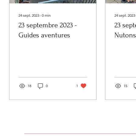
24 sept. 2023
∙
0
min
24 sept. 2023
23 septembre 2023 -
23 sept
Guides aventures
Nutons
18
0
1
15